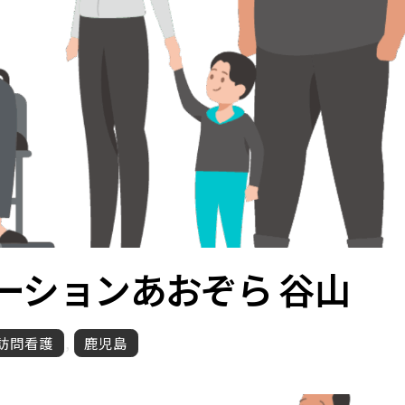
ーション
あおぞら 谷山
訪問看護
,
鹿児島