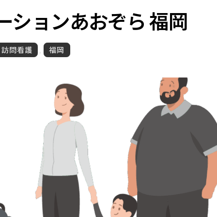
ーション
あおぞら 福岡
訪問看護
,
福岡