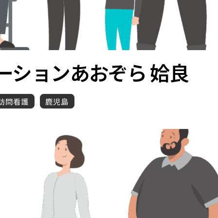
ーション
あおぞら 姶良
訪問看護
,
鹿児島