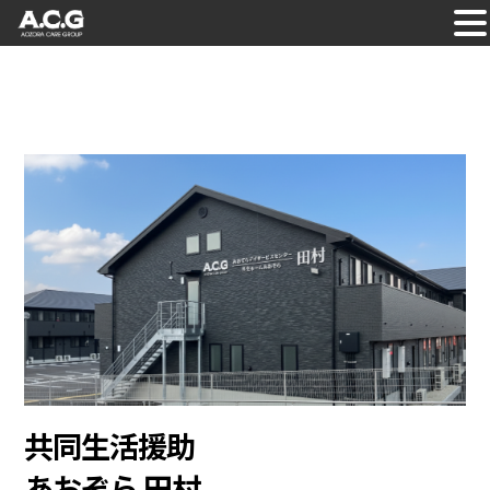
Skip
to
content
共同生活援助
あおぞら 田村